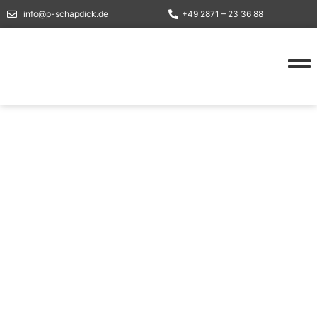
info@p-schapdick.de
+49 2871 – 23 36 88