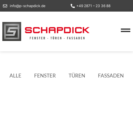
info@p-schapdick.de
+49 2871 – 23 36 88
ALLE
FENSTER
TÜREN
FASSADEN